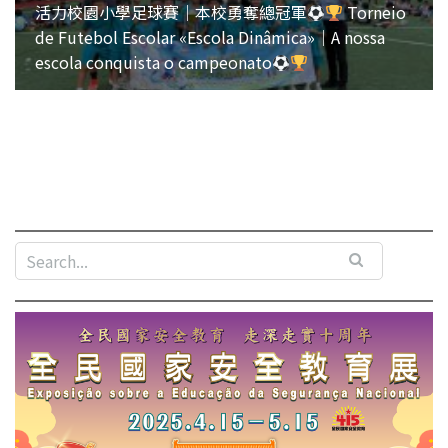
活力校園小學足球賽｜本校勇奪總冠軍
Torneio
de Futebol Escolar «Escola Dinâmica»｜A nossa
escola conquista o campeonato