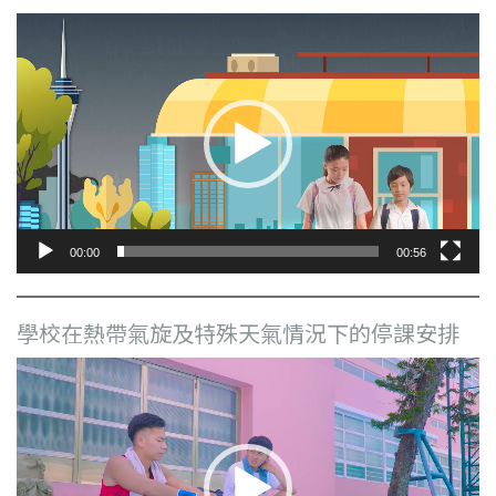
視
訊
播
放
器
00:00
00:56
學校在熱帶氣旋及特殊天氣情況下的停課安排
視
訊
播
放
器