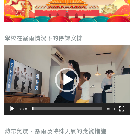
學校在暴雨情況下的停課安排
視
訊
播
放
器
00:00
01:01
熱帶氣旋、暴雨及特殊天氣的應變措施