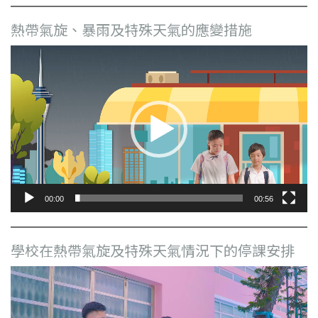
熱帶氣旋、暴雨及特殊天氣的應變措施
視
訊
播
放
器
00:00
00:56
學校在熱帶氣旋及特殊天氣情況下的停課安排
視
訊
播