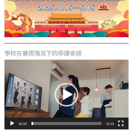
學校在暴雨情況下的停課安排
視
訊
播
放
器
00:00
01:01