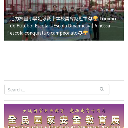
活力校園小學足球賽｜本校勇奪總冠軍
Torneio
de Futebol Escolar «Escola Dinâmica»｜A nossa
escola conquista o campeonato