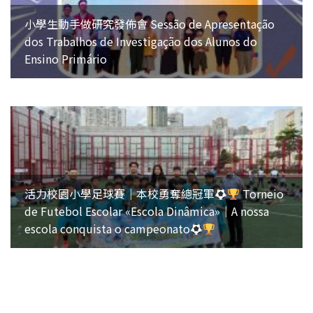
小學生動手做研究發佈會 Sessão de Apresentação
dos Trabalhos de Investigação dos Alunos do
Ensino Primário
活力校園小學足球賽｜本校勇奪總冠軍
Torneio
de Futebol Escolar «Escola Dinâmica»｜A nossa
escola conquista o campeonato