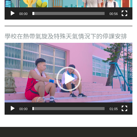
00:00
00:56
學校在熱帶氣旋及特殊天氣情況下的停課安排
視
訊
播
放
器
00:00
01:05