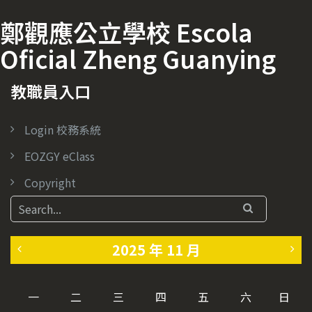
鄭觀應公立學校 Escola
Oficial Zheng Guanying
教職員入口
Login 校務系統
EOZGY eClass
Copyright
2025 年 11 月
«
1
一
二
三
四
五
六
日
1
2