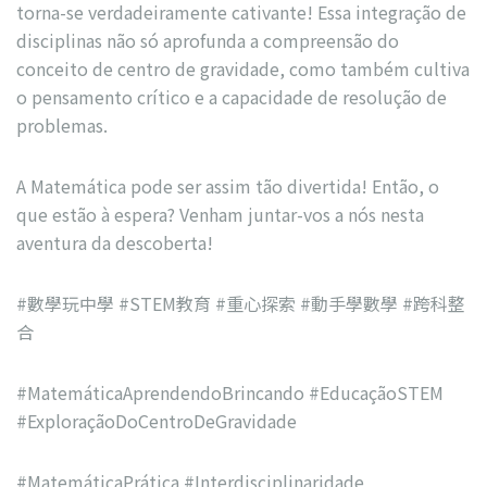
torna-se verdadeiramente cativante! Essa integração de
disciplinas não só aprofunda a compreensão do
conceito de centro de gravidade, como também cultiva
o pensamento crítico e a capacidade de resolução de
problemas.
A Matemática pode ser assim tão divertida! Então, o
que estão à espera? Venham juntar-vos a nós nesta
aventura da descoberta!
#數學玩中學 #STEM教育 #重心探索 #動手學數學 #跨科整
合
#MatemáticaAprendendoBrincando #EducaçãoSTEM
#ExploraçãoDoCentroDeGravidade
#MatemáticaPrática #Interdisciplinaridade