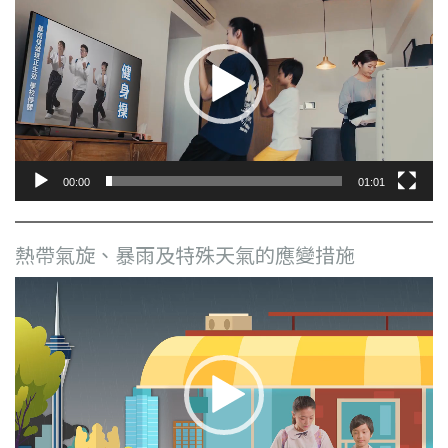
訊
播
放
器
00:00
01:01
熱帶氣旋、暴雨及特殊天氣的應變措施
視
訊
播
放
器