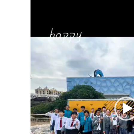
訊
播
放
器