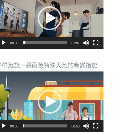
播
放
器
00:00
01:01
熱帶氣旋、暴雨及特殊天氣的應變措施
視
訊
播
放
器
00:00
00:56