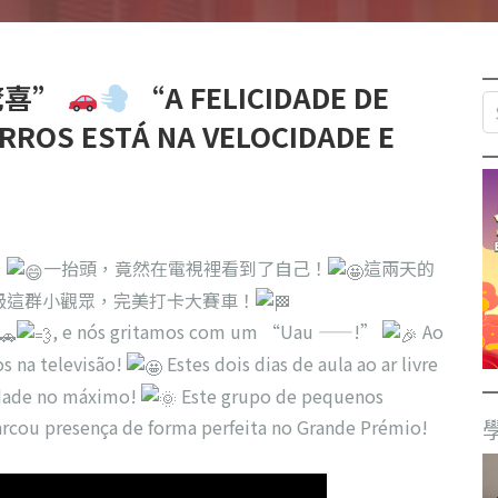
驚喜”
“A FELICIDADE DE
ARROS ESTÁ NA VELOCIDADE E
！
一抬頭，竟然在電視裡看到了自己！
這兩天的
級這群小觀眾，完美打卡大賽車！
, e nós gritamos com um “Uau ——!”
Ao
s na televisão!
Estes dois dias de aula ao ar livre
cidade no máximo!
Este grupo de pequenos
rcou presença de forma perfeita no Grande Prémio!