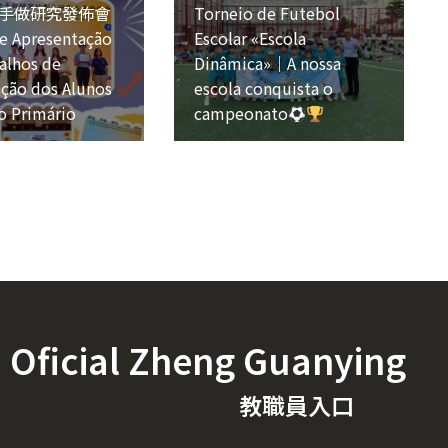
手做研究發佈會
Torneio de Futebol
e Apresentação
Escolar «Escola
alhos de
Dinâmica»｜A nossa
ação dos Alunos
escola conquista o
o Primário
campeonato
icial Zheng Guanying
教職員入口