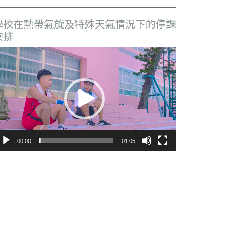
學校在熱帶氣旋及特殊天氣情況下的停課
安排
視
訊
播
放
器
00:00
01:05