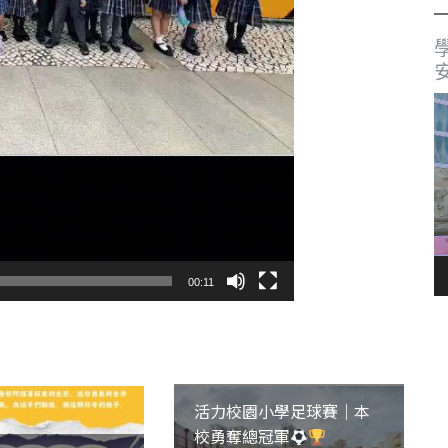
00:11
活力校園小學足球賽｜本
校勇奪總冠軍