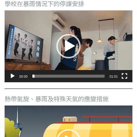
學校在暴雨情況下的停課安排
視
訊
播
放
器
00:00
01:01
熱帶氣旋、暴雨及特殊天氣的應變措施
視
訊
播
放