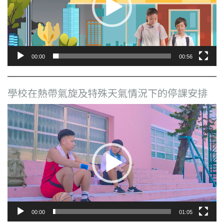
器
00:00
00:56
學校在熱帶氣旋及特殊天氣情況下的停課安排
視
訊
播
放
器
00:00
01:05