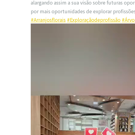
alargando assim a sua visão sobre futuras opor
por mais oportunidades de explorar profissõe
#Arranjosflorais
#Exploraçãodeprofissão
#Árvo
視
訊
播
放
器