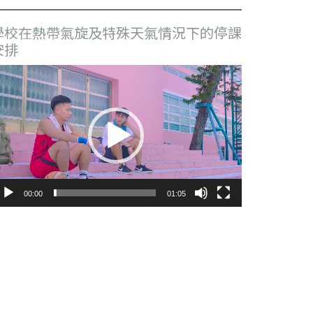
學校在熱帶氣旋及特殊天氣情況下的停課
安排
視
訊
播
放
器
00:00
01:05