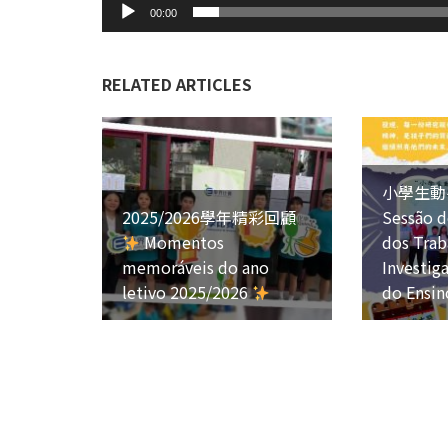
00:00
RELATED ARTICLES
小學生動
2025/2026學年精彩回顧
Sessão d
Momentos
dos Trab
memoráveis do ano
Investig
letivo 2025/2026
do Ensin