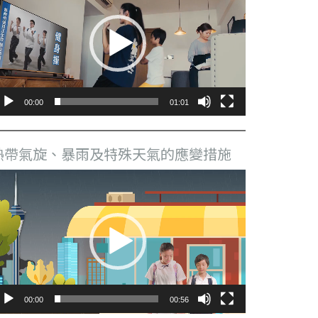
播
放
器
00:00
01:01
熱帶氣旋、暴雨及特殊天氣的應變措施
視
訊
播
放
器
00:00
00:56