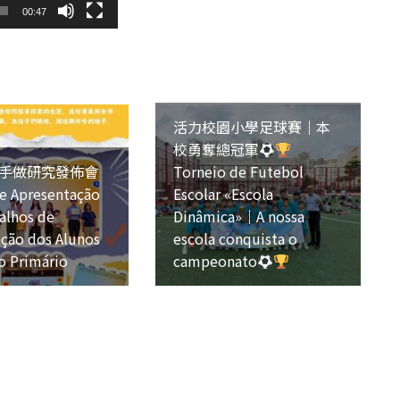
00:47
活力校園小學足球賽｜本
校勇奪總冠軍
手做研究發佈會
Torneio de Futebol
e Apresentação
Escolar «Escola
alhos de
Dinâmica»｜A nossa
ação dos Alunos
escola conquista o
o Primário
campeonato