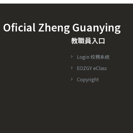
icial Zheng Guanying
教職員入口
Login 校務系統
EOZGY eClass
Copyright