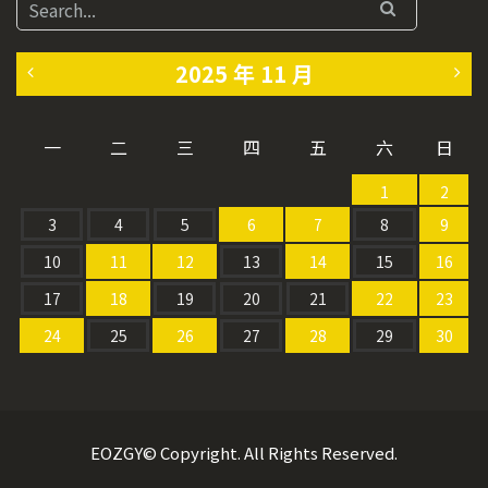
2025 年 11 月
«
1
一
二
三
四
五
六
日
1
2
1
2
0
月
3
4
5
6
7
8
9
月
»
10
11
12
13
14
15
16
17
18
19
20
21
22
23
24
25
26
27
28
29
30
EOZGY© Copyright. All Rights Reserved.