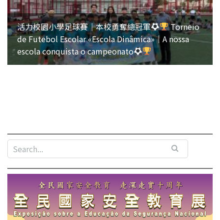
活力校園小學足球賽｜本校勇奪總冠軍
Torneio
de Futebol Escolar «Escola Dinâmica»｜A nossa
escola conquista o campeonato