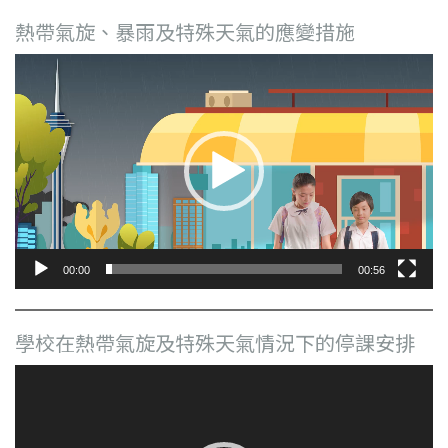
熱帶氣旋、暴雨及特殊天氣的應變措施
視
訊
播
放
器
00:00
00:56
學校在熱帶氣旋及特殊天氣情況下的停課安排
視
訊
播