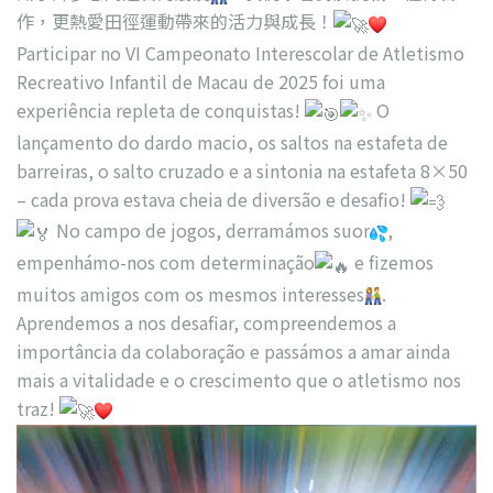
作，更熱愛田徑運動帶來的活力與成長！
Participar no VI Campeonato Interescolar de Atletismo
Recreativo Infantil de Macau de 2025 foi uma
experiência repleta de conquistas!
O
lançamento do dardo macio, os saltos na estafeta de
barreiras, o salto cruzado e a sintonia na estafeta 8×50
– cada prova estava cheia de diversão e desafio!
No campo de jogos, derramámos suor
,
empenhámo-nos com determinação
e fizemos
muitos amigos com os mesmos interesses
.
Aprendemos a nos desafiar, compreendemos a
importância da colaboração e passámos a amar ainda
mais a vitalidade e o crescimento que o atletismo nos
traz!
視
訊