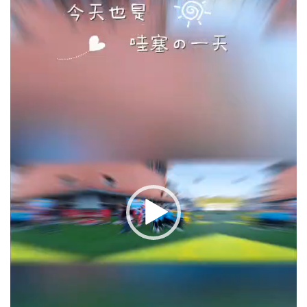
播
放
器