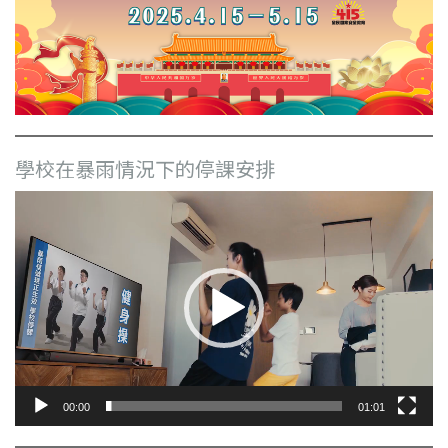
學校在暴雨情況下的停課安排
視
訊
播
放
器
00:00
01:01