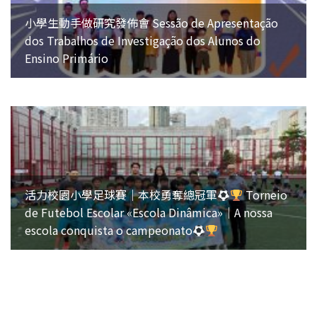
小學生動手做研究發佈會 Sessão de Apresentação
dos Trabalhos de Investigação dos Alunos do
Ensino Primário
活力校園小學足球賽｜本校勇奪總冠軍
Torneio
de Futebol Escolar «Escola Dinâmica»｜A nossa
escola conquista o campeonato