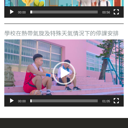
00:00
00:56
學校在熱帶氣旋及特殊天氣情況下的停課安排
視
訊
播
放
器
00:00
01:05