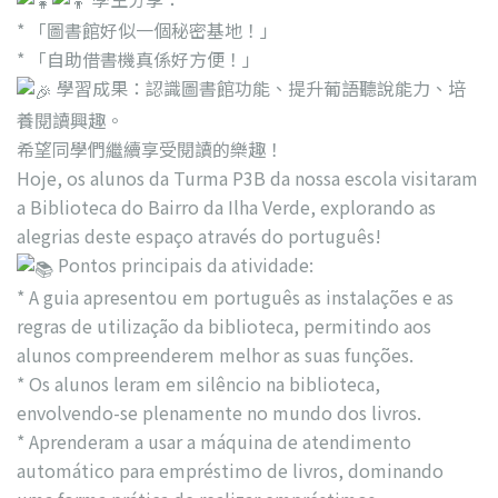
* 「圖書館好似一個秘密基地！」
* 「自助借書機真係好方便！」
學習成果：認識圖書館功能、提升葡語聽說能力、培
養閱讀興趣。
希望同學們繼續享受閱讀的樂趣！
Hoje, os alunos da Turma P3B da nossa escola visitaram
a Biblioteca do Bairro da Ilha Verde, explorando as
alegrias deste espaço através do português!
Pontos principais da atividade:
* A guia apresentou em português as instalações e as
regras de utilização da biblioteca, permitindo aos
alunos compreenderem melhor as suas funções.
* Os alunos leram em silêncio na biblioteca,
envolvendo-se plenamente no mundo dos livros.
* Aprenderam a usar a máquina de atendimento
automático para empréstimo de livros, dominando