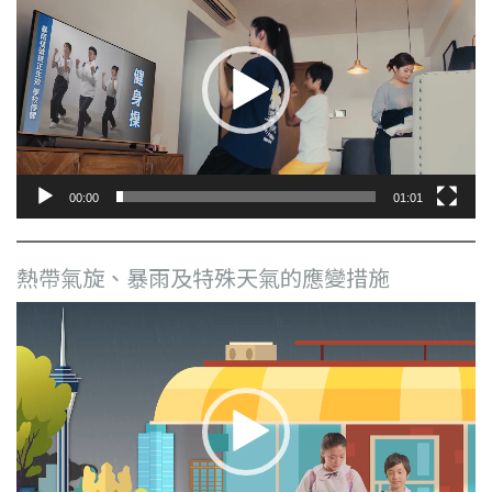
訊
播
放
器
00:00
01:01
熱帶氣旋、暴雨及特殊天氣的應變措施
視
訊
播
放
器