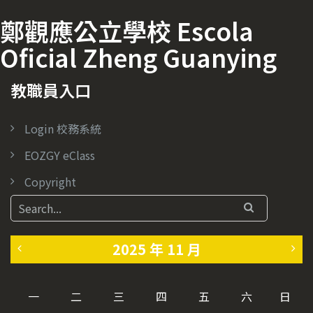
鄭觀應公立學校 Escola
Oficial Zheng Guanying
教職員入口
Login 校務系統
EOZGY eClass
Copyright
2025 年 11 月
«
1
一
二
三
四
五
六
日
1
2