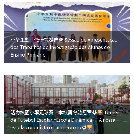
小學生動手做研究發佈會 Sessão de Apresentação
dos Trabalhos de Investigação dos Alunos do
Ensino Primário
活力校園小學足球賽｜本校勇奪總冠軍
Torneio
de Futebol Escolar «Escola Dinâmica»｜A nossa
escola conquista o campeonato