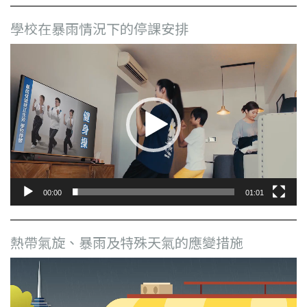
學校在暴雨情況下的停課安排
視
訊
播
放
器
00:00
01:01
熱帶氣旋、暴雨及特殊天氣的應變措施
視
訊
播