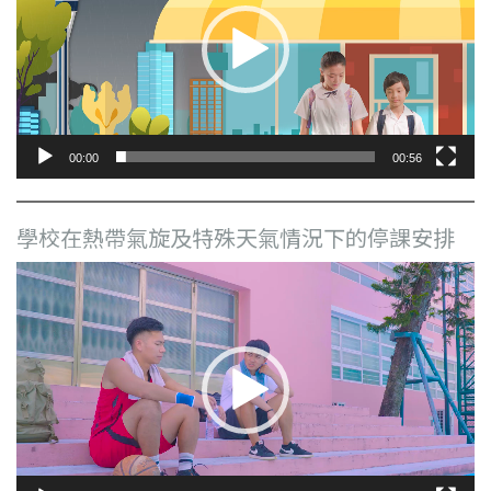
放
器
00:00
00:56
學校在熱帶氣旋及特殊天氣情況下的停課安排
視
訊
播
放
器