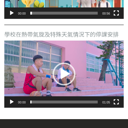
00:00
00:56
學校在熱帶氣旋及特殊天氣情況下的停課安排
視
訊
播
放
器
00:00
01:05