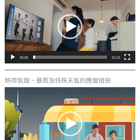
訊
播
放
器
00:00
01:01
熱帶氣旋、暴雨及特殊天氣的應變措施
視
訊
播
放
器