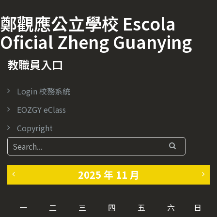
鄭觀應公立學校 Escola
Oficial Zheng Guanying
教職員入口
Login 校務系統
EOZGY eClass
Copyright
2025 年 11 月
«
1
一
二
三
四
五
六
日
1
2