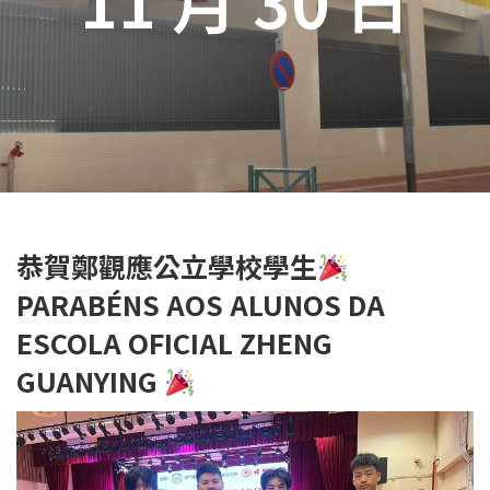
恭賀鄭觀應公立學校學生
PARABÉNS AOS ALUNOS DA
ESCOLA OFICIAL ZHENG
GUANYING