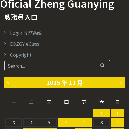
Oficial Zheng Guanying
教職員入口
Login 校務系統
EOZGY eClass
Copyright
2025 年 11 月
«
1
一
二
三
四
五
六
日
1
2
1
2
0
月
3
4
5
6
7
8
9
月
»