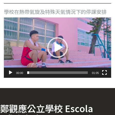
學校在熱帶氣旋及特殊天氣情況下的停課安排
視
訊
播
放
器
00:00
01:05
鄭觀應公立學校 Escola