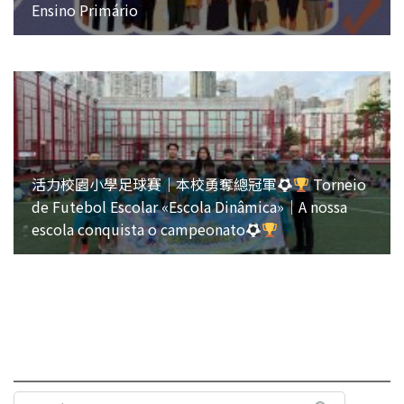
Ensino Primário
活力校園小學足球賽｜本校勇奪總冠軍
Torneio
de Futebol Escolar «Escola Dinâmica»｜A nossa
escola conquista o campeonato