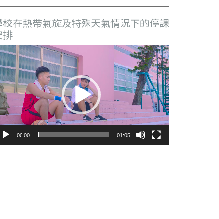
學校在熱帶氣旋及特殊天氣情況下的停課
安排
視
訊
播
放
器
00:00
01:05