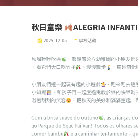
秋日童樂
ALEGRIA INFANT
2025-12-05
學校活動
秋風輕輕吹過
，鄭觀應公立幼稚園的小朋友們
，看它們大口吃竹子
、慢慢散步
，真是萌化
小朋友們還一起玩有趣的小遊戲
，跑來跑去追
小知識
，和孩子們一起度過寓教於樂的快樂時
溢著甜甜的笑容
，把秋天的美好和滿滿童趣，
Com a brisa suave do outono
, as crianças d
ao Parque de Seac Pai Van! Todos os olhares s
comer bambu
e a caminhar lentamente – que