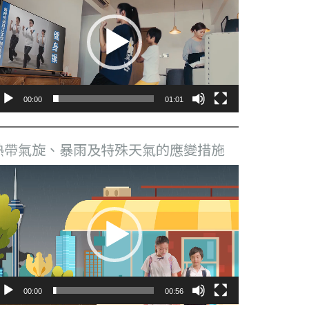
播
放
器
00:00
01:01
熱帶氣旋、暴雨及特殊天氣的應變措施
視
訊
播
放
器
00:00
00:56