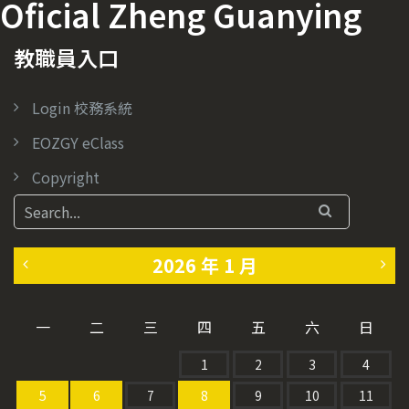
Oficial Zheng Guanying
教職員入口
Login 校務系統
EOZGY eClass
Copyright
2026 年 1 月
«
2
一
二
三
四
五
六
日
1
月
1
2
3
4
2
»
5
6
7
8
9
10
11