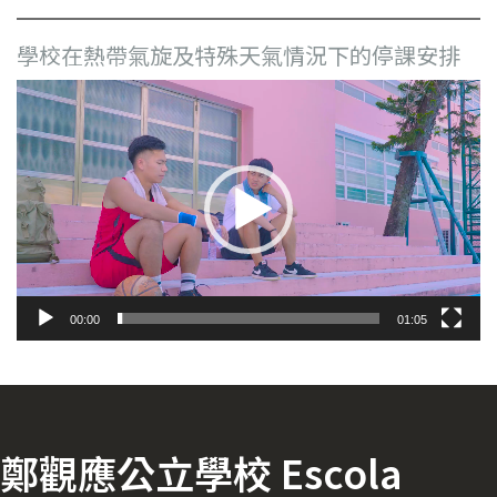
學校在熱帶氣旋及特殊天氣情況下的停課安排
視
訊
播
放
器
00:00
01:05
鄭觀應公立學校 Escola