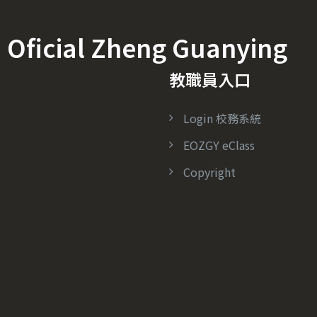
icial Zheng Guanying
教職員入口
Login 校務系統
EOZGY eClass
Copyright