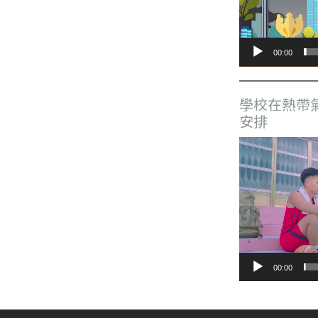
器
00:00
學校在熱帶
安排
視
訊
播
放
器
00:00