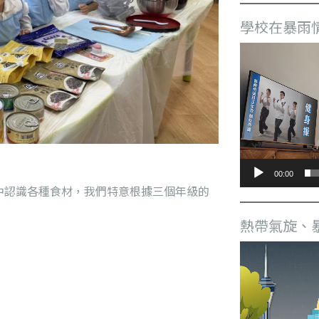
學校在暴雨
視
訊
播
放
器
00:00
中認識各種食材，我們特意根據三個年級的
熱帶氣旋、
視
訊
播
放