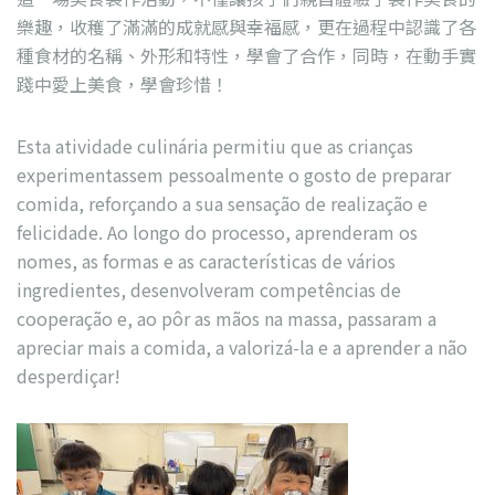
樂趣，收穫了滿滿的成就感與幸福感，更在過程中認識了各
種食材的名稱、外形和特性，學會了合作，同時，在動手實
踐中愛上美食，學會珍惜！
Esta atividade culinária permitiu que as crianças
experimentassem pessoalmente o gosto de preparar
comida, reforçando a sua sensação de realização e
felicidade. Ao longo do processo, aprenderam os
nomes, as formas e as características de vários
ingredientes, desenvolveram competências de
cooperação e, ao pôr as mãos na massa, passaram a
apreciar mais a comida, a valorizá-la e a aprender a não
desperdiçar!