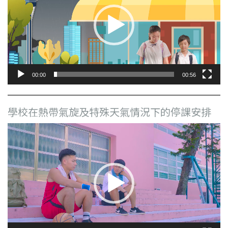
放
器
00:00
00:56
學校在熱帶氣旋及特殊天氣情況下的停課安排
視
訊
播
放
器