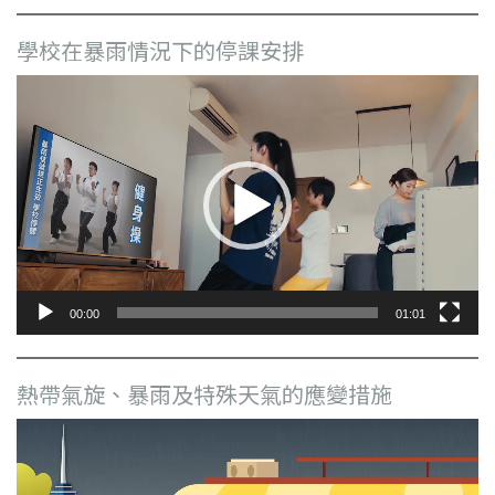
學校在暴雨情況下的停課安排
視
訊
播
放
器
00:00
01:01
熱帶氣旋、暴雨及特殊天氣的應變措施
視
訊
播