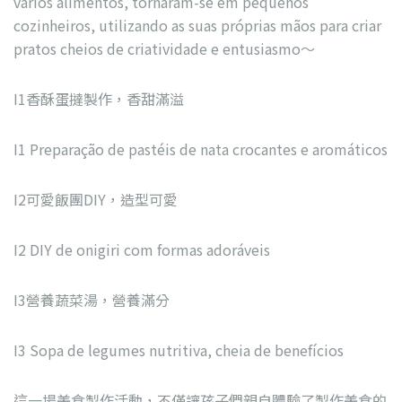
vários alimentos, tornaram-se em pequenos
cozinheiros, utilizando as suas próprias mãos para criar
pratos cheios de criatividade e entusiasmo～
I1香酥蛋撻製作，香甜滿溢
I1 Preparação de pastéis de nata crocantes e aromáticos
I2可愛飯團DIY，造型可愛
I2 DIY de onigiri com formas adoráveis
I3營養蔬菜湯，營養滿分
I3 Sopa de legumes nutritiva, cheia de benefícios
這一場美食製作活動，不僅讓孩子們親自體驗了製作美食的