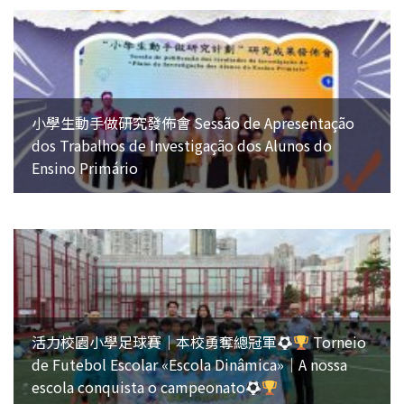
小學生動手做研究發佈會 Sessão de Apresentação
dos Trabalhos de Investigação dos Alunos do
Ensino Primário
活力校園小學足球賽｜本校勇奪總冠軍
Torneio
de Futebol Escolar «Escola Dinâmica»｜A nossa
escola conquista o campeonato