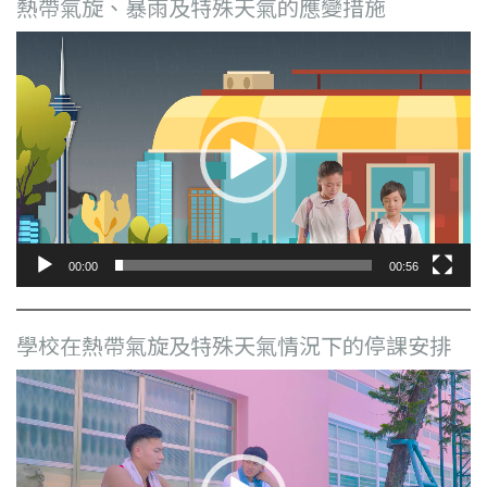
熱帶氣旋、暴雨及特殊天氣的應變措施
視
訊
播
放
器
00:00
00:56
學校在熱帶氣旋及特殊天氣情況下的停課安排
視
訊
播
放