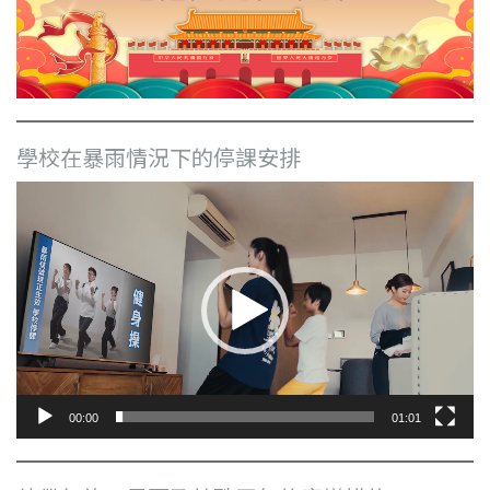
學校在暴雨情況下的停課安排
視
訊
播
放
器
00:00
01:01