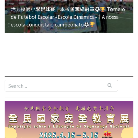
活力校園小學足球賽｜本校勇奪總冠軍
Torneio
de Futebol Escolar «Escola Dinâmica»｜A nossa
escola conquista o campeonato