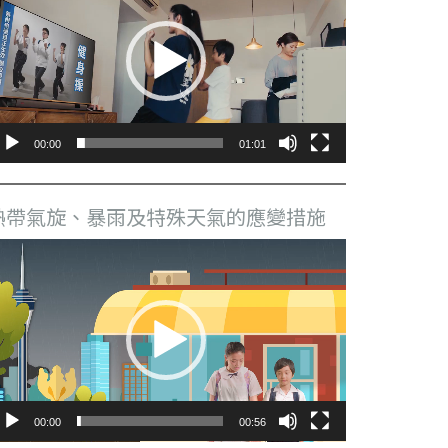
播
放
器
00:00
01:01
熱帶氣旋、暴雨及特殊天氣的應變措施
視
訊
播
放
器
00:00
00:56