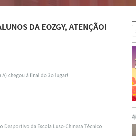
S DA EOZGY, ATENÇÃO!
 A) chegou à final do 3o lugar!
）
rtivo da Escola Luso-Chinesa Técnico