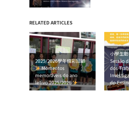
RELATED ARTICLES
小學生動
2025/2026學年精彩回顧
Sessão d
Momentos
dos Trab
memoráveis do ano
Investig
letivo 2025/2026
do Ensin