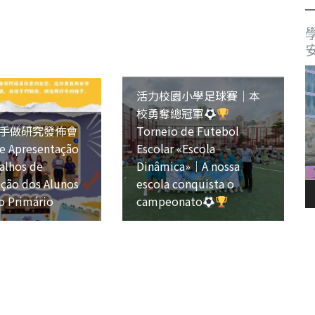
活力校園小學足球賽｜本
校勇奪總冠軍
手做研究發佈會
Torneio de Futebol
e Apresentação
Escolar «Escola
alhos de
Dinâmica»｜A nossa
ação dos Alunos
escola conquista o
o Primário
campeonato