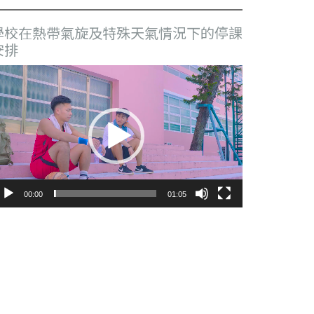
學校在熱帶氣旋及特殊天氣情況下的停課
安排
視
訊
播
放
器
00:00
01:05