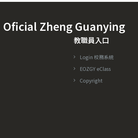
icial Zheng Guanying
教職員入口
Login 校務系統
EOZGY eClass
Copyright