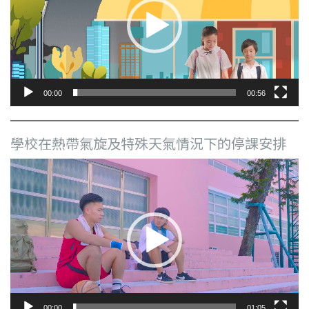
放
器
00:00
00:56
學校在熱帶氣旋及特殊天氣情況下的停課安排
視
訊
播
放
器
00:00
01:05