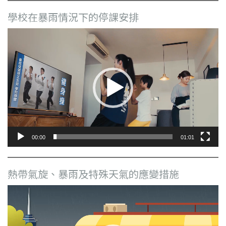
學校在暴雨情況下的停課安排
視
訊
播
放
器
00:00
01:01
熱帶氣旋、暴雨及特殊天氣的應變措施
視
訊
播