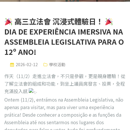
高三立法會 沉浸式體驗日！
DIA DE EXPERIÊNCIA IMERSIVA NA
ASSEMBLEIA LEGISLATIVA PARA O
12º ANO!
2026-02-12
學校活動
作天（11/2）走進立法會，不只是參觀，更是親身體驗！從
了解立法會的組成和功能，到坐上議員席發言、投票，全程
充滿投入感
Ontem (11/2), entrámos na Assembleia Legislativa, não
apenas para visitar, mas para viver uma experiência
prática! Desde conhecer a composição e as funções da
Assembleia até nos sentarmos nos lugares dos
deputados para falar e votar, tudo foi profundamente