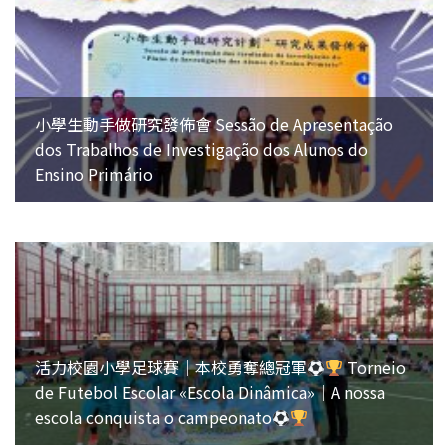
小學生動手做研究發佈會 Sessão de Apresentação
dos Trabalhos de Investigação dos Alunos do
Ensino Primário
活力校園小學足球賽｜本校勇奪總冠軍
Torneio
de Futebol Escolar «Escola Dinâmica»｜A nossa
escola conquista o campeonato