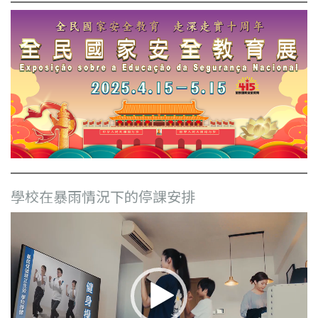
學校在暴雨情況下的停課安排
視
訊
播
放
器