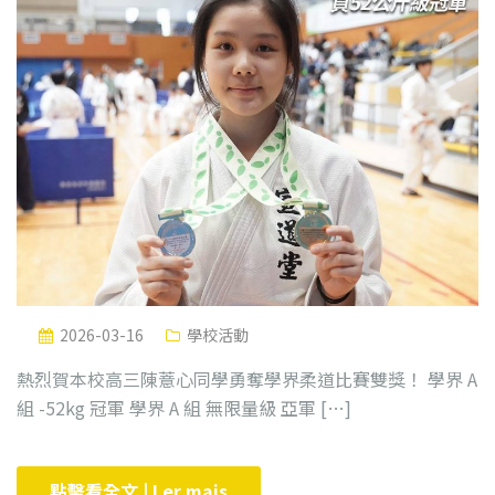
2026-03-16
學校活動
熱烈賀本校高三陳薏心同學勇奪學界柔道比賽雙獎！ 學界 A
組 -52kg 冠軍 學界 A 組 無限量級 亞軍 […]
點擊看全文 | Ler mais