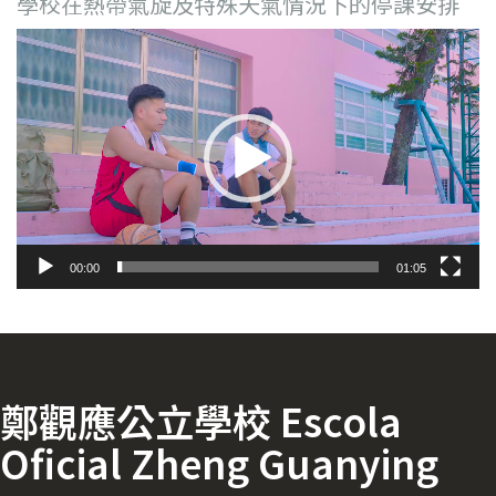
學校在熱帶氣旋及特殊天氣情況下的停課安排
視
訊
播
放
器
00:00
01:05
鄭觀應公立學校 Escola
Oficial Zheng Guanying