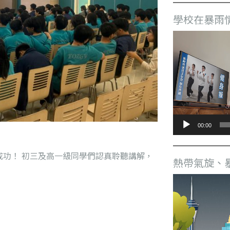
學校在暴雨
視
訊
播
放
器
00:00
功！ 初三及高一級同學們認真聆聽講解，
熱帶氣旋、
視
訊
播
放