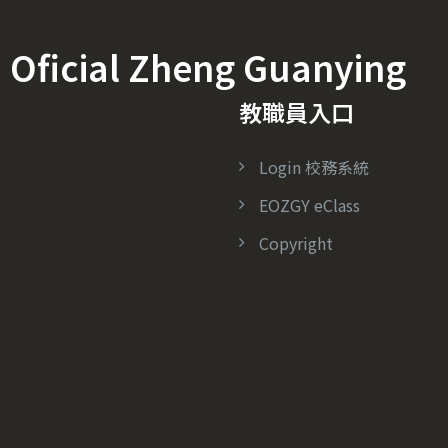
icial Zheng Guanying
教職員入口
Login 校務系統
EOZGY eClass
Copyright