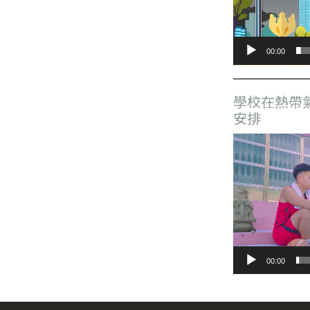
器
00:00
學校在熱帶
安排
視
訊
播
放
器
00:00