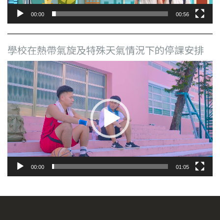
00:00
00:56
學校在熱帶氣旋及特殊天氣情況下的停課安排
視
訊
播
放
器
00:00
01:05