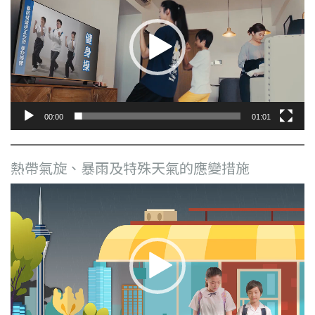
播
放
器
00:00
01:01
熱帶氣旋、暴雨及特殊天氣的應變措施
視
訊
播
放
器