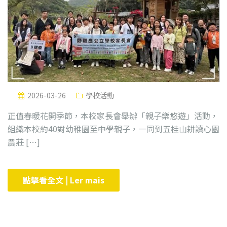
2026-03-26
學校活動
正值春暖花開季節，本校家長會舉辦「親子樂悠遊」活動，
組織本校約40對幼稚園至中學親子，一同到五桂山耕讀心園
農莊 […]
點擊看全文 | Ler mais