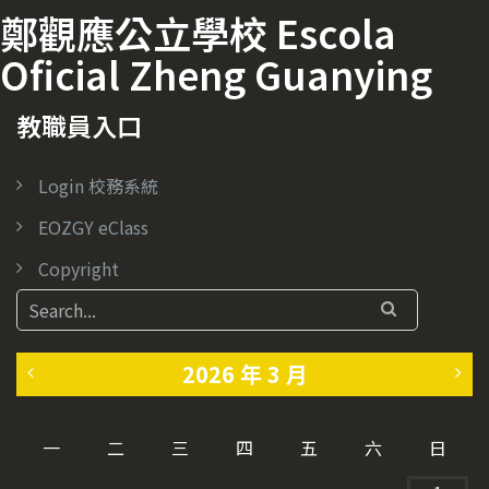
鄭觀應公立學校 Escola
Oficial Zheng Guanying
教職員入口
Login 校務系統
EOZGY eClass
Copyright
2026 年 3 月
«
4
一
二
三
四
五
六
日
2
月