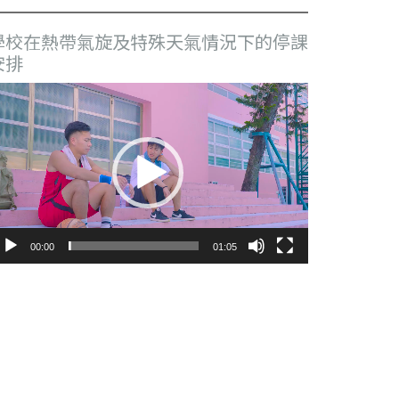
學校在熱帶氣旋及特殊天氣情況下的停課
安排
視
訊
播
放
器
00:00
01:05