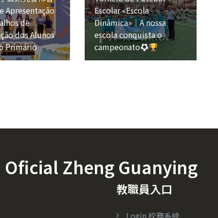
e Apresentação
Escolar «Escola
alhos de
Dinâmica»｜A nossa
ação dos Alunos
escola conquista o
o Primário
campeonato
icial Zheng Guanying
教職員入口
Login 校務系統