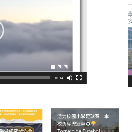
01:14
活力校園小學足球賽｜本
校勇奪總冠軍
手做研究發佈會
Torneio de Futebol