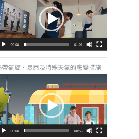
播
放
器
00:00
01:01
熱帶氣旋、暴雨及特殊天氣的應變措施
視
訊
播
放
器
00:00
00:56