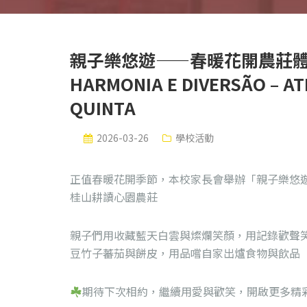
親子樂悠遊——春暖花開農莊體驗活動
HARMONIA E DIVERSÃO – AT
QUINTA
2026-03-26
學校活動
正值春暖花開季節，本校家長會舉辦「親子樂悠遊
桂山耕讀心園農莊
親子們用收藏藍天白雲與燦爛笑顏，用記錄歡聲
豆竹子蕃茄與餅皮，用品嚐自家出爐食物與飲品
期待下次相約，繼續用愛與歡笑，開啟更多精