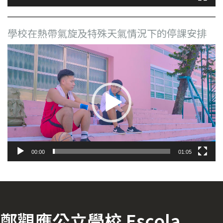
學校在熱帶氣旋及特殊天氣情況下的停課安排
視
訊
播
放
器
00:00
01:05
鄭觀應公立學校 Escola