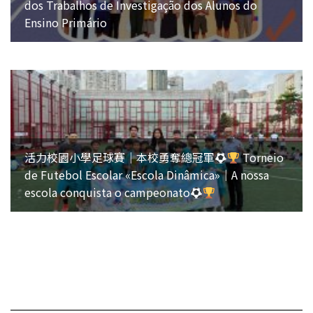
dos Trabalhos de Investigação dos Alunos do
Ensino Primário
活力校園小學足球賽｜本校勇奪總冠軍
Torneio
de Futebol Escolar «Escola Dinâmica»｜A nossa
escola conquista o campeonato