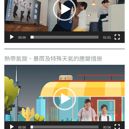
放
器
00:00
01:01
熱帶氣旋、暴雨及特殊天氣的應變措施
視
訊
播
放
器
00:00
00:56