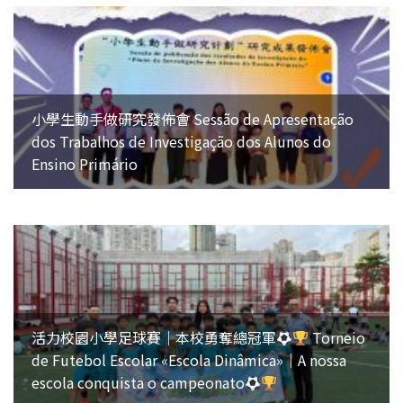
小學生動手做研究發佈會 Sessão de Apresentação
dos Trabalhos de Investigação dos Alunos do
Ensino Primário
活力校園小學足球賽｜本校勇奪總冠軍
Torneio
de Futebol Escolar «Escola Dinâmica»｜A nossa
escola conquista o campeonato