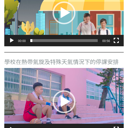
放
器
00:00
00:56
學校在熱帶氣旋及特殊天氣情況下的停課安排
視
訊
播
放
器