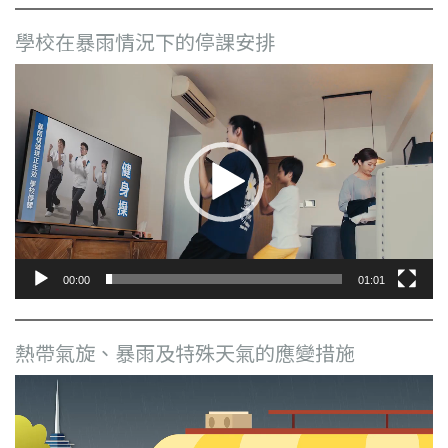
學校在暴雨情況下的停課安排
視
訊
播
放
器
00:00
01:01
熱帶氣旋、暴雨及特殊天氣的應變措施
視
訊
播