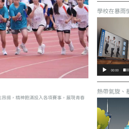
學校在暴雨
視
訊
播
放
器
00:00
熱帶氣旋、
志昂揚，精神飽滿投入各項賽事，展現青春
視
訊
播
放