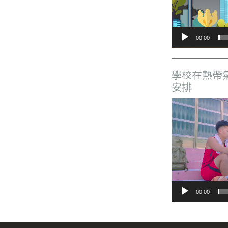
器
00:00
學校在熱帶
安排
視
訊
播
放
器
00:00