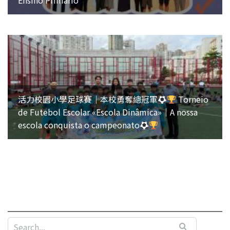
Ensino Primário
活力校園小學足球賽｜本校勇奪總冠軍
Torneio
de Futebol Escolar «Escola Dinâmica»｜A nossa
escola conquista o campeonato