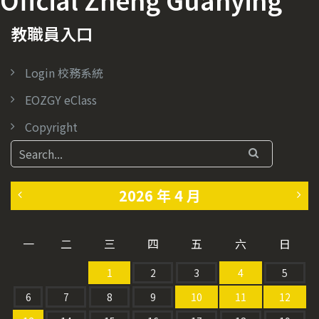
教職員入口
Login 校務系統
EOZGY eClass
Copyright
2026 年 4 月
«
5
一
二
三
四
五
六
日
3
月
1
2
3
4
5
月
»
6
7
8
9
10
11
12