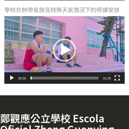
學校在熱帶氣旋及特殊天氣情況下的停課安排
視
訊
播
放
器
00:00
01:05
鄭觀應公立學校 Escola
Oficial Zheng Guanying