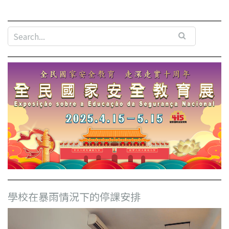
學校在暴雨情況下的停課安排
視
訊