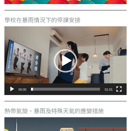
學校在暴雨情況下的停課安排
視
訊
播
放
器
00:00
01:01
熱帶氣旋、暴雨及特殊天氣的應變措施
視
訊