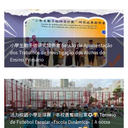
小學生動手做研究發佈會 Sessão de Apresentação
dos Trabalhos de Investigação dos Alunos do
Ensino Primário
活力校園小學足球賽｜本校勇奪總冠軍
Torneio
de Futebol Escolar «Escola Dinâmica»｜A nossa