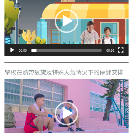
播
放
器
00:00
00:56
學校在熱帶氣旋及特殊天氣情況下的停課安排
視
訊
播
放
器