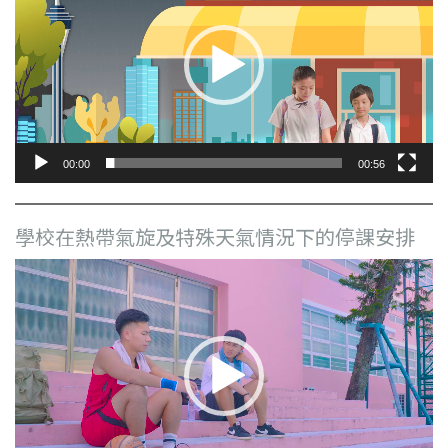
播
放
器
00:00
00:56
學校在熱帶氣旋及特殊天氣情況下的停課安排
視
訊
播
放
器