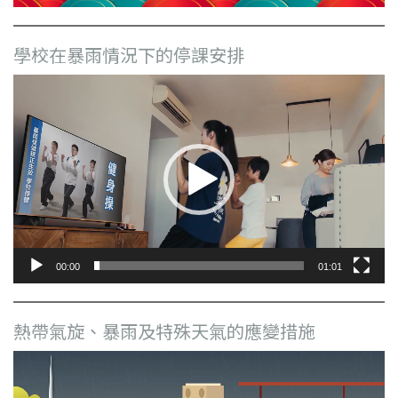
學校在暴雨情況下的停課安排
視
訊
播
放
器
00:00
01:01
熱帶氣旋、暴雨及特殊天氣的應變措施
視
訊