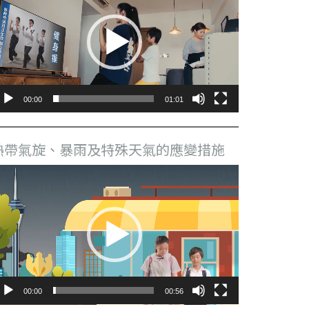
播
放
器
00:00
01:01
熱帶氣旋、暴雨及特殊天氣的應變措施
視
訊
播
放
器
00:00
00:56