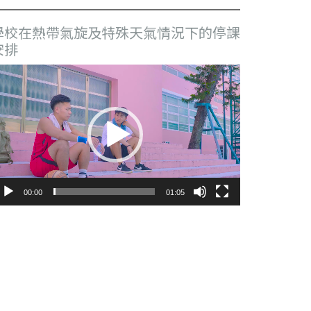
學校在熱帶氣旋及特殊天氣情況下的停課
安排
視
訊
播
放
器
00:00
01:05