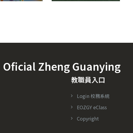
icial Zheng Guanying
教職員入口
Login 校務系統
EOZGY eClass
Copyright