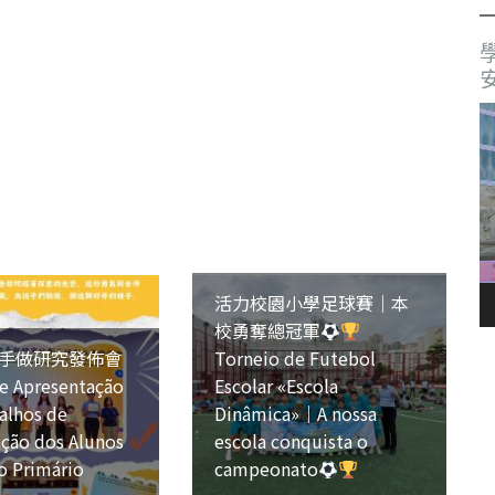
活力校園小學足球賽｜本
校勇奪總冠軍
手做研究發佈會
Torneio de Futebol
e Apresentação
Escolar «Escola
alhos de
Dinâmica»｜A nossa
ação dos Alunos
escola conquista o
o Primário
campeonato