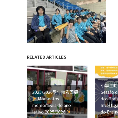
RELATED ARTICLES
小學生動
2025/2026學年精彩回顧
Sessão d
Momentos
dos Trab
memoráveis do ano
Investig
letivo 2025/2026
do Ensin