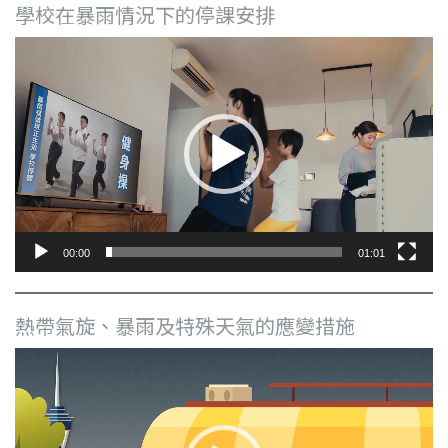
學校在暴雨情況下的停課安排
視
訊
播
放
器
00:00
01:01
熱帶氣旋、暴雨及特殊天氣的應變措施
視
訊
播
放