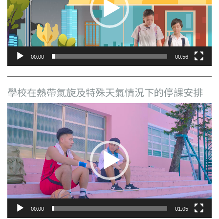
器
00:00
00:56
學校在熱帶氣旋及特殊天氣情況下的停課安排
視
訊
播
放
器
00:00
01:05