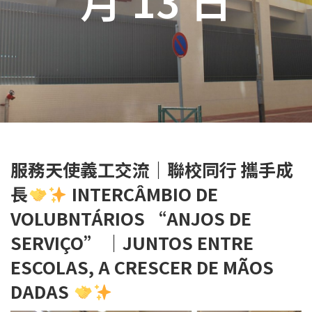
服務天使義工交流｜聯校同行 攜手成
長
INTERCÂMBIO DE
VOLUBNTÁRIOS “ANJOS DE
SERVIÇO” ｜JUNTOS ENTRE
ESCOLAS, A CRESCER DE MÃOS
DADAS