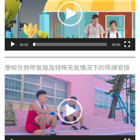
放
器
00:00
00:56
學校在熱帶氣旋及特殊天氣情況下的停課安排
視
訊
播
放
器