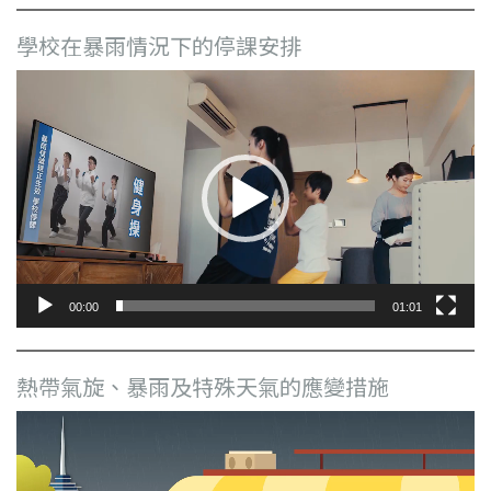
學校在暴雨情況下的停課安排
視
訊
播
放
器
00:00
01:01
熱帶氣旋、暴雨及特殊天氣的應變措施
視
訊
播