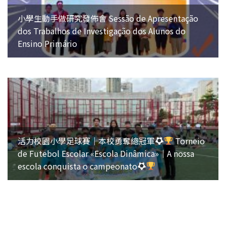
小學生動手做研究發佈會 Sessão de Apresentação
dos Trabalhos de Investigação dos Alunos do
Ensino Primário
活力校園小學足球賽｜本校勇奪總冠軍
Torneio
de Futebol Escolar «Escola Dinâmica»｜A nossa
escola conquista o campeonato