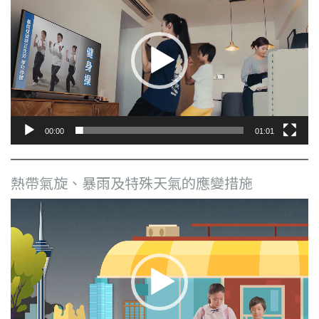
訊
播
放
器
00:00
01:01
熱帶氣旋、暴雨及特殊天氣的應變措施
視
訊
播
放
器