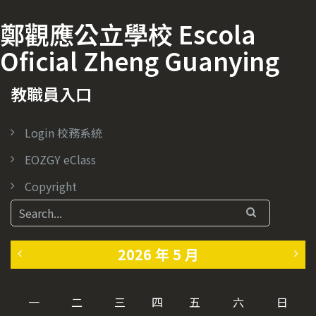
鄭觀應公立學校 Escola
Oficial Zheng Guanying
教職員入口
Login 校務系統
EOZGY eClass
Copyright
2026 年 5 月
«
6
一
二
三
四
五
六
日
4
月