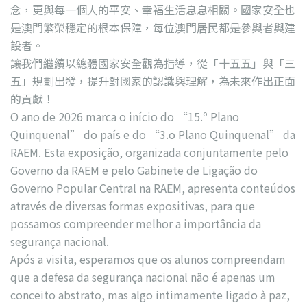
念，更與每一個人的平安、幸福生活息息相關。國家安全也
是澳門繁榮穩定的根本保障，每位澳門居民都是參與者與建
設者。
讓我們繼續以總體國家安全觀為指導，從「十五五」與「三
五」規劃出發，提升對國家的認識與理解，為未來作出正面
的貢獻！
O ano de 2026 marca o início do “15.º Plano
Quinquenal” do país e do “3.o Plano Quinquenal” da
RAEM. Esta exposição, organizada conjuntamente pelo
Governo da RAEM e pelo Gabinete de Ligação do
Governo Popular Central na RAEM, apresenta conteúdos
através de diversas formas expositivas, para que
possamos compreender melhor a importância da
segurança nacional.
Após a visita, esperamos que os alunos compreendam
que a defesa da segurança nacional não é apenas um
conceito abstrato, mas algo intimamente ligado à paz,