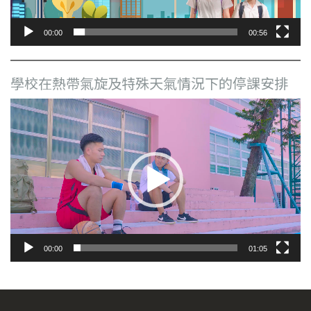
00:00
00:56
學校在熱帶氣旋及特殊天氣情況下的停課安排
視
訊
播
放
器
00:00
01:05