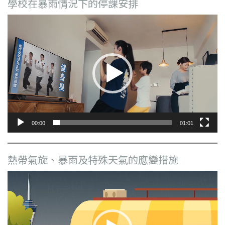
學校在暴雨情況下的停課安排
視
訊
播
放
器
00:00
01:01
熱帶氣旋、暴雨及特殊天氣的應變措施
視
訊
播
放