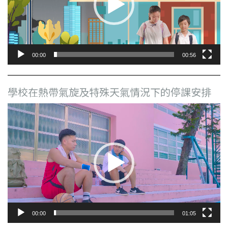
器
00:00
00:56
學校在熱帶氣旋及特殊天氣情況下的停課安排
視
訊
播
放
器
00:00
01:05