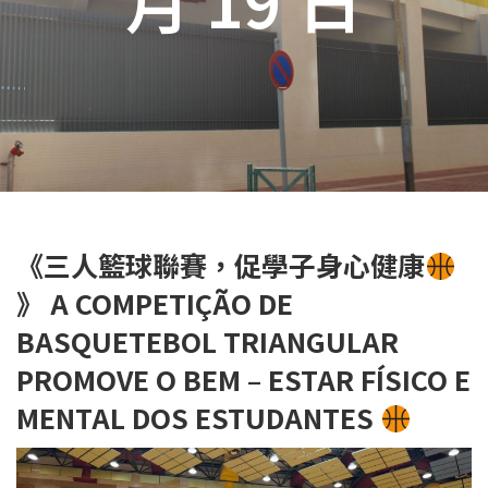
《三人籃球聯賽，促學子身心健康
》 A COMPETIÇÃO DE
BASQUETEBOL TRIANGULAR
PROMOVE O BEM – ESTAR FÍSICO E
MENTAL DOS ESTUDANTES