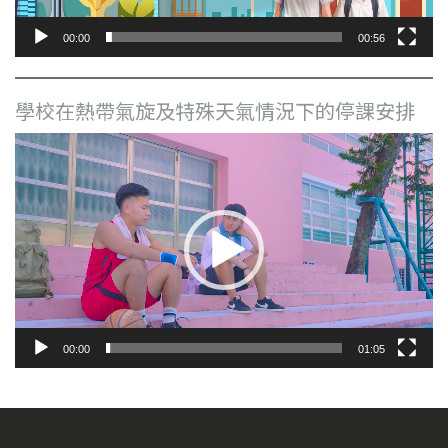
00:00
00:56
學校在熱帶氣旋及特殊天氣情況下的停課安排
視
訊
播
放
器
00:00
01:05