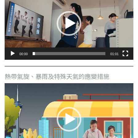
播
放
器
00:00
01:01
熱帶氣旋、暴雨及特殊天氣的應變措施
視
訊
播
放
器