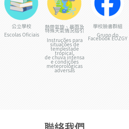
公立學校
學校臉書群組
熱帶氣旋、暴雨及
特殊天氣情況指引
Escolas Oficiais
Grupo do
Facebook EOZGY
Instruções para
situações de
tempestade
tropical,
de chuva intensa
e condições
meteorológicas
adversas
聯絡我們