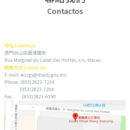
Contactos
地址 Endereço
澳門台山菜園涌邊街
Rua Marginal do Canal das Hortas, s/n, Macau
聯絡方式 Contactos
E-mail:
eozgy@dsedj.gov.mo
Phone: (853)2823-7234
(853)2823-7204
Fax: (853)2823-6390